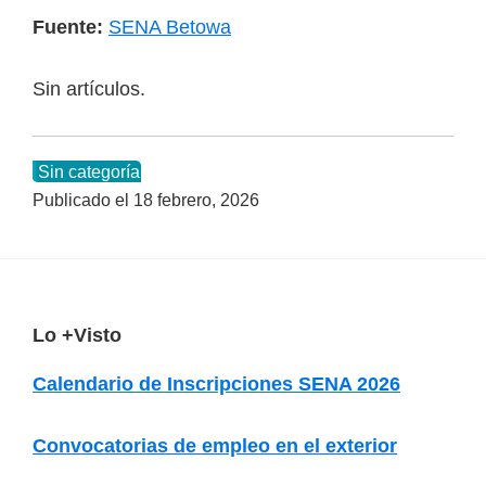
Fuente:
SENA Betowa
Sin artículos.
Sin categoría
Publicado el
18 febrero, 2026
F
Lo +Visto
o
Calendario de Inscripciones SENA 2026
o
t
Convocatorias de empleo en el exterior
e