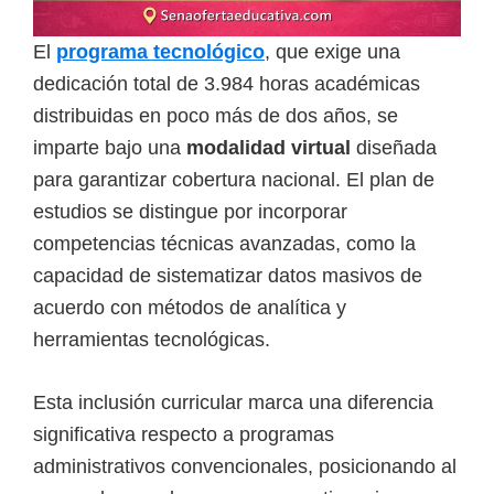
i
r
El
programa tecnológico
, que exige una
t
dedicación total de 3.984 horas académicas
u
distribuidas en poco más de dos años, se
a
imparte bajo una
modalidad virtual
diseñada
l
para garantizar cobertura nacional. El plan de
e
estudios se distingue por incorporar
s
competencias técnicas avanzadas, como la
,
capacidad de sistematizar datos masivos de
t
acuerdo con métodos de analítica y
é
herramientas tecnológicas.
c
n
Esta inclusión curricular marca una diferencia
i
significativa respecto a programas
c
administrativos convencionales, posicionando al