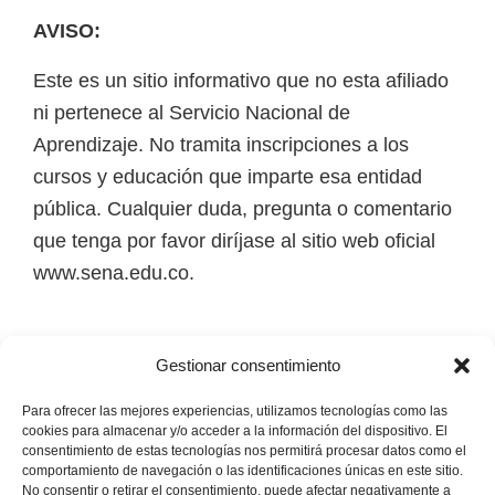
r
AVISO:
Este es un sitio informativo que no esta afiliado
ni pertenece al Servicio Nacional de
Aprendizaje. No tramita inscripciones a los
cursos y educación que imparte esa entidad
pública. Cualquier duda, pregunta o comentario
que tenga por favor diríjase al sitio web oficial
www.sena.edu.co.
Los derechos de autor de todas las marcas,
Gestionar consentimiento
nombres comerciales, marcas registradas, logos
e imágenes pertenecen a sus respectivos
Para ofrecer las mejores experiencias, utilizamos tecnologías como las
cookies para almacenar y/o acceder a la información del dispositivo. El
propietarios.
consentimiento de estas tecnologías nos permitirá procesar datos como el
comportamiento de navegación o las identificaciones únicas en este sitio.
No consentir o retirar el consentimiento, puede afectar negativamente a