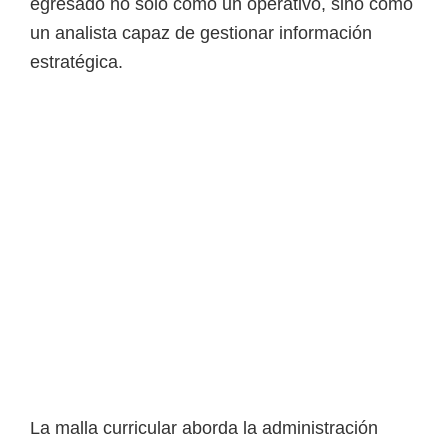
o
egresado no solo como un operativo, sino como
s
un analista capaz de gestionar información
y
estratégica.
t
e
c
n
o
l
ó
g
i
c
o
s
La malla curricular aborda la administración
d