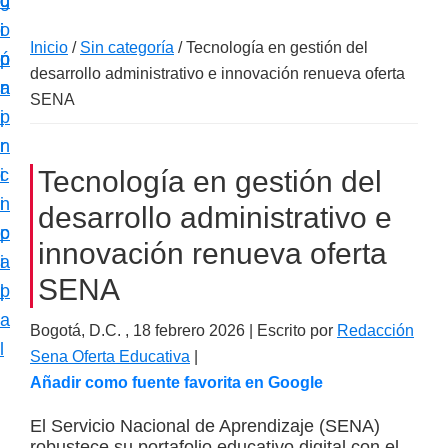
c
d
g
m
i
o
i
a
Inicio
/
Sin categoría
/
Tecnología en gestión del
ó
p
n
c
desarrollo administrativo e innovación renueva oferta
n
r
a
i
SENA
p
i
ó
r
n
n
i
c
Tecnología en gestión del
e
n
i
desarrollo administrativo e
s
c
p
p
innovación renueva oferta
i
a
e
SENA
p
l
c
a
i
Bogotá, D.C. ,
18 febrero 2026
| Escrito por
Redacción
l
Sena Oferta Educativa
|
a
Añadir como fuente favorita en Google
l
i
El Servicio Nacional de Aprendizaje (SENA)
z
robustece su portafolio educativo digital con el