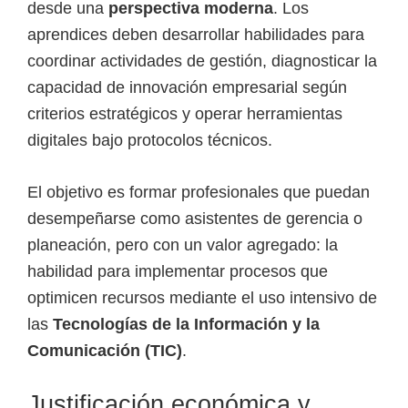
desde una
perspectiva moderna
. Los
e
aprendices deben desarrollar habilidades para
l
coordinar actividades de gestión, diagnosticar la
S
capacidad de innovación empresarial según
E
criterios estratégicos y operar herramientas
N
digitales bajo protocolos técnicos.
A
El objetivo es formar profesionales que puedan
desempeñarse como asistentes de gerencia o
planeación, pero con un valor agregado: la
habilidad para implementar procesos que
optimicen recursos mediante el uso intensivo de
las
Tecnologías de la Información y la
Comunicación (TIC)
.
Justificación económica y