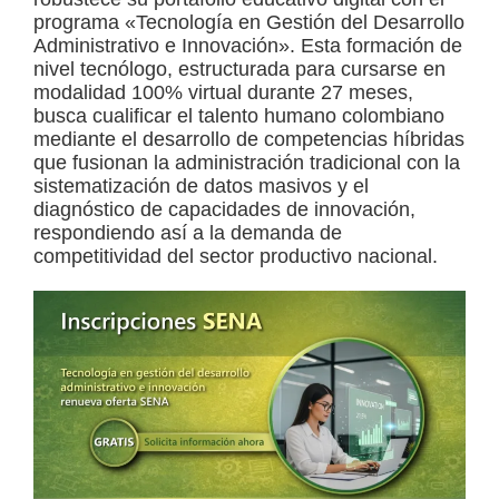
programa «Tecnología en Gestión del Desarrollo
a
Administrativo e Innovación». Esta formación de
d
nivel tecnólogo, estructurada para cursarse en
modalidad 100% virtual durante 27 meses,
a
busca cualificar el talento humano colombiano
s
mediante el desarrollo de competencias híbridas
o
que fusionan la administración tradicional con la
sistematización de datos masivos y el
b
diagnóstico de capacidades de innovación,
r
respondiendo así a la demanda de
e
competitividad del sector productivo nacional.
c
u
r
s
o
s
v