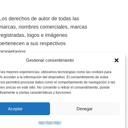
Los derechos de autor de todas las
marcas, nombres comerciales, marcas
registradas, logos e imágenes
pertenecen a sus respectivos
propietarios.
Gestionar consentimiento
Mapa del Sitio
 las mejores experiencias, utilizamos tecnologías como las cookies para
o acceder a la información del dispositivo. El consentimiento de estas
 nos permitirá procesar datos como el comportamiento de navegación o las
ones únicas en este sitio. No consentir o retirar el consentimiento, puede
tivamente a ciertas características y funciones.
Aceptar
Denegar
kies
·
Aviso Legal
{title}
{title}
{title}