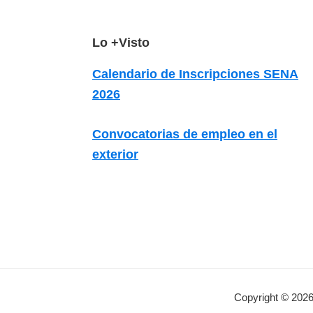
z
a
F
Lo +Visto
d
a
o
Calendario de Inscripciones SENA
s
o
2026
o
t
b
e
Convocatorias de empleo en el
r
r
exterior
e
c
u
r
s
o
s
Copyright © 2026
v