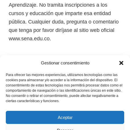
i
Aprendizaje. No tramita inscripciones a los
r
cursos y educación que imparte esa entidad
t
pública. Cualquier duda, pregunta o comentario
u
que tenga por favor diríjase al sitio web oficial
a
www.sena.edu.co.
l
e
Los derechos de autor de todas las marcas,
s
Gestionar consentimiento
nombres comerciales, marcas registradas, logos
,
e imágenes pertenecen a sus respectivos
Para ofrecer las mejores experiencias, utilizamos tecnologías como las
t
cookies para almacenar y/o acceder a la información del dispositivo. El
propietarios.
consentimiento de estas tecnologías nos permitirá procesar datos como el
é
comportamiento de navegación o las identificaciones únicas en este sitio.
No consentir o retirar el consentimiento, puede afectar negativamente a
c
Mapa del Sitio
ciertas características y funciones.
n
i
Aceptar
c