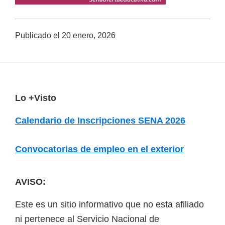
a
d
Publicado el
20 enero, 2026
a
s
o
b
F
Lo +Visto
r
o
e
Calendario de Inscripciones SENA 2026
o
c
u
t
Convocatorias de empleo en el exterior
r
e
s
r
AVISO:
o
s
Este es un sitio informativo que no esta afiliado
v
ni pertenece al Servicio Nacional de