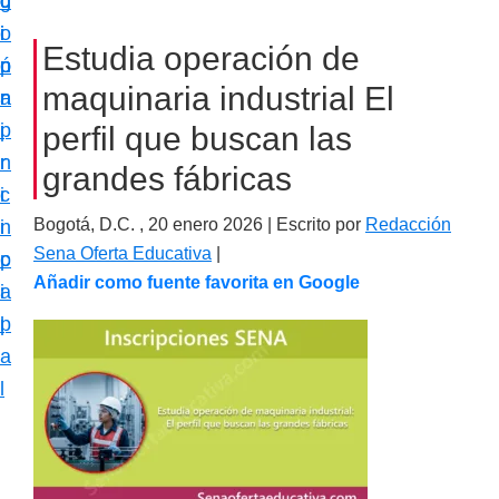
c
d
g
m
i
o
i
a
Estudia operación de
ó
p
n
c
maquinaria industrial El
n
r
a
i
p
i
perfil que buscan las
ó
r
n
grandes fábricas
n
i
c
e
Bogotá, D.C. ,
20 enero 2026
| Escrito por
Redacción
n
i
s
Sena Oferta Educativa
|
c
p
p
Añadir como fuente favorita en Google
i
a
e
p
l
c
a
i
l
a
l
i
z