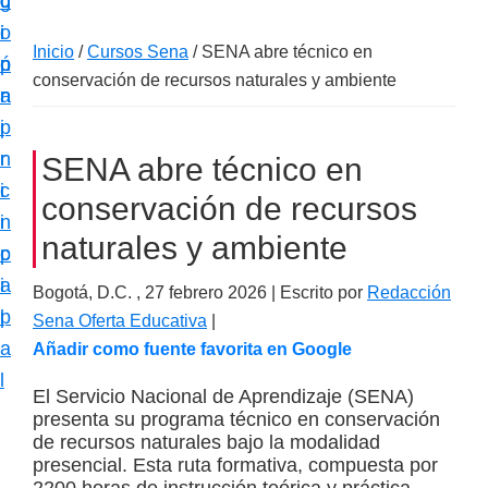
c
d
g
m
i
o
i
a
Inicio
/
Cursos Sena
/
SENA abre técnico en
ó
p
n
c
conservación de recursos naturales y ambiente
n
r
a
i
p
i
ó
r
n
SENA abre técnico en
n
i
c
e
conservación de recursos
n
i
s
naturales y ambiente
c
p
p
i
a
Bogotá, D.C. ,
27 febrero 2026
| Escrito por
Redacción
e
p
l
Sena Oferta Educativa
|
c
a
Añadir como fuente favorita en Google
i
l
a
El Servicio Nacional de Aprendizaje (SENA)
presenta su programa técnico en conservación
l
de recursos naturales bajo la modalidad
i
presencial. Esta ruta formativa, compuesta por
z