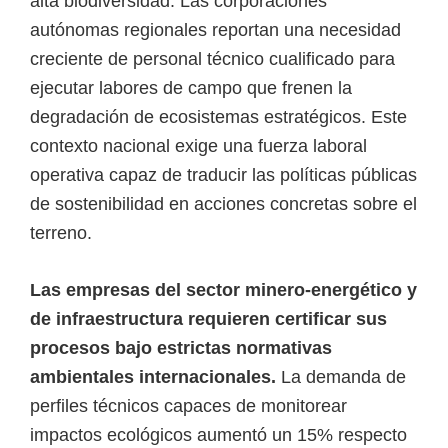
alta biodiversidad. Las corporaciones
i
autónomas regionales reportan una necesidad
r
creciente de personal técnico cualificado para
t
ejecutar labores de campo que frenen la
u
degradación de ecosistemas estratégicos. Este
a
contexto nacional exige una fuerza laboral
l
operativa capaz de traducir las políticas públicas
e
de sostenibilidad en acciones concretas sobre el
s
terreno.
,
t
Las empresas del sector minero-energético y
é
de infraestructura requieren certificar sus
c
procesos bajo estrictas normativas
n
ambientales internacionales.
La demanda de
i
perfiles técnicos capaces de monitorear
c
impactos ecológicos aumentó un 15% respecto