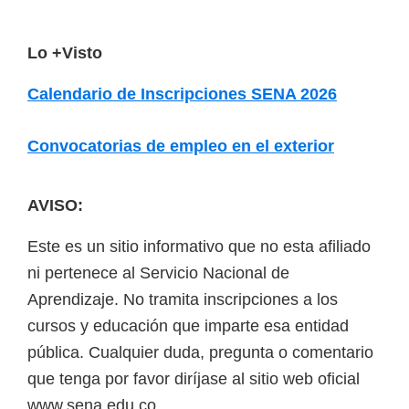
F
Lo +Visto
o
Calendario de Inscripciones SENA 2026
o
t
Convocatorias de empleo en el exterior
e
r
AVISO:
Este es un sitio informativo que no esta afiliado
ni pertenece al Servicio Nacional de
Aprendizaje. No tramita inscripciones a los
cursos y educación que imparte esa entidad
pública. Cualquier duda, pregunta o comentario
que tenga por favor diríjase al sitio web oficial
www.sena.edu.co.