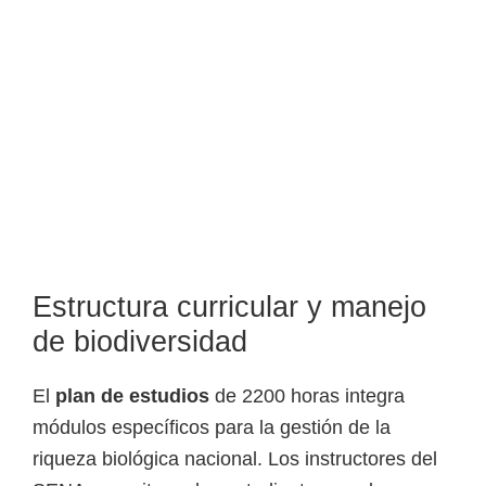
e
l
S
E
N
A
Estructura curricular y manejo
de biodiversidad
El
plan de estudios
de 2200 horas integra
módulos específicos para la gestión de la
riqueza biológica nacional. Los instructores del