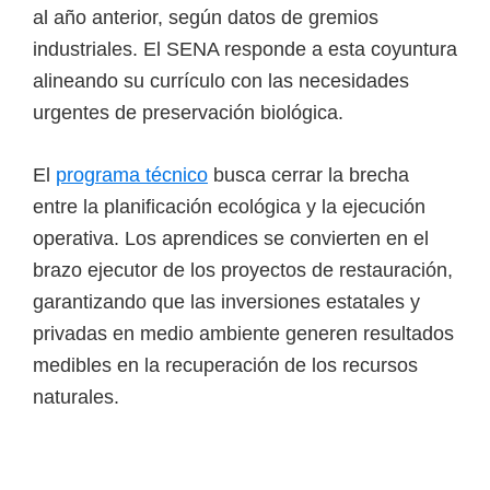
o
al año anterior, según datos de gremios
s
industriales. El SENA responde a esta coyuntura
y
alineando su currículo con las necesidades
t
urgentes de preservación biológica.
e
c
El
programa técnico
busca cerrar la brecha
n
entre la planificación ecológica y la ejecución
o
operativa. Los aprendices se convierten en el
l
brazo ejecutor de los proyectos de restauración,
ó
garantizando que las inversiones estatales y
g
privadas en medio ambiente generen resultados
i
medibles en la recuperación de los recursos
c
naturales.
o
s
d