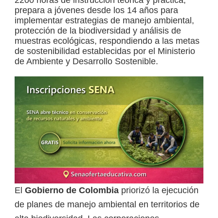
2200 horas de instrucción teórica y práctica,
prepara a jóvenes desde los 14 años para
a
implementar estrategias de manejo ambiental,
d
protección de la biodiversidad y análisis de
muestras ecológicas, respondiendo a las metas
a
de sostenibilidad establecidas por el Ministerio
s
de Ambiente y Desarrollo Sostenible.
o
b
r
e
c
u
r
s
o
El
Gobierno de Colombia
priorizó la ejecución
s
de planes de manejo ambiental en territorios de
v