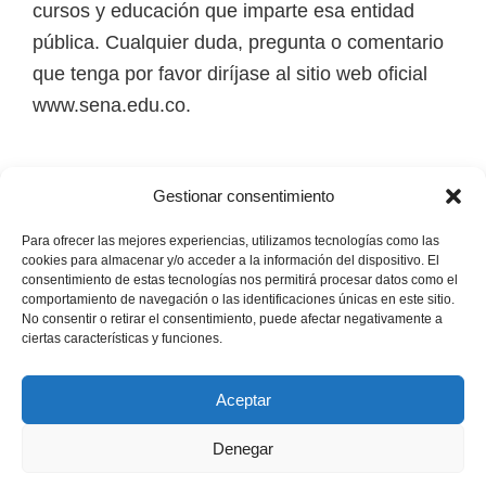
cursos y educación que imparte esa entidad
i
pública. Cualquier duda, pregunta o comentario
r
que tenga por favor diríjase al sitio web oficial
t
www.sena.edu.co.
u
a
l
Los derechos de autor de todas las marcas,
Gestionar consentimiento
e
nombres comerciales, marcas registradas, logos
s
e imágenes pertenecen a sus respectivos
Para ofrecer las mejores experiencias, utilizamos tecnologías como las
cookies para almacenar y/o acceder a la información del dispositivo. El
,
propietarios.
consentimiento de estas tecnologías nos permitirá procesar datos como el
t
comportamiento de navegación o las identificaciones únicas en este sitio.
No consentir o retirar el consentimiento, puede afectar negativamente a
é
Mapa del Sitio
ciertas características y funciones.
c
n
Aceptar
i
Denegar
c
Copyright © 2026 · Senaofertaeducativa.com ·
Política de