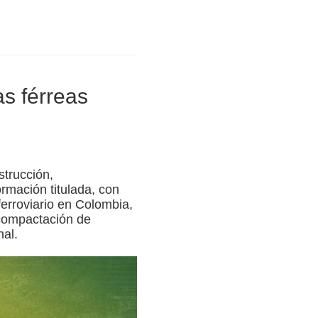
as férreas
strucción,
rmación titulada, con
erroviario en Colombia,
 compactación de
nal.