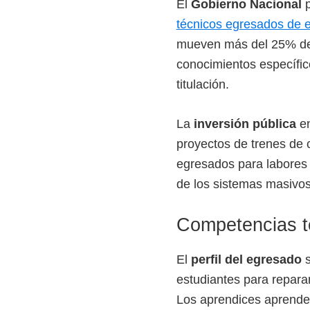
El
Gobierno Nacional
p
o
técnicos egresados de 
s
mueven más del 25% de l
y
conocimientos específic
t
titulación.
e
c
La
inversión pública
en
n
proyectos de trenes de 
o
egresados para labores 
l
de los sistemas masivos
ó
g
Competencias t
i
c
El
perfil del egresado
s
o
estudiantes para reparar
s
Los aprendices aprenden a
d