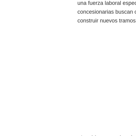
una fuerza laboral espec
i
concesionarias buscan op
r
construir nuevos tramos
t
u
a
l
e
s
,
t
é
c
n
i
c