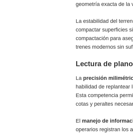
geometría exacta de la v
e
l
La estabilidad del terre
S
compactar superficies s
E
compactación para asegu
N
trenes modernos sin suf
A
Lectura de plano
La
precisión milimétri
habilidad de replantear
Esta competencia permite
cotas y peraltes necesar
El
manejo de informac
operarios registran los