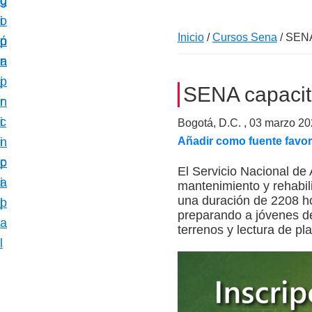
c
d
g
m
i
o
i
a
Inicio
/
Cursos Sena
/
SENA 
ó
p
n
c
n
r
a
i
p
i
SENA capacita
ó
r
n
n
i
c
Bogotá, D.C. ,
03 marzo 20
e
n
i
Añadir como fuente favor
s
c
p
El Servicio Nacional de
p
i
a
mantenimiento y rehabili
e
una duración de 2208 ho
p
l
c
preparando a jóvenes de
a
terrenos y lectura de pl
i
l
a
l
i