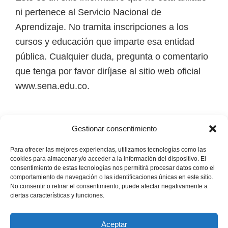
i
ni pertenece al Servicio Nacional de
r
Aprendizaje. No tramita inscripciones a los
t
cursos y educación que imparte esa entidad
u
pública. Cualquier duda, pregunta o comentario
a
que tenga por favor diríjase al sitio web oficial
l
www.sena.edu.co.
e
s
Los derechos de autor de todas las marcas,
,
Gestionar consentimiento
nombres comerciales, marcas registradas, logos
t
e imágenes pertenecen a sus respectivos
Para ofrecer las mejores experiencias, utilizamos tecnologías como las
é
cookies para almacenar y/o acceder a la información del dispositivo. El
propietarios.
consentimiento de estas tecnologías nos permitirá procesar datos como el
c
comportamiento de navegación o las identificaciones únicas en este sitio.
n
No consentir o retirar el consentimiento, puede afectar negativamente a
Mapa del Sitio
ciertas características y funciones.
i
c
Aceptar