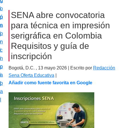
c
d
g
m
i
o
i
a
SENA abre convocatoria
ó
p
n
c
para técnica en impresión
n
r
a
i
p
i
serigráfica en Colombia
ó
r
n
Requisitos y guía de
n
i
c
e
inscripción
n
i
s
c
p
Bogotá, D.C. ,
13 mayo 2026
| Escrito por
Redacción
p
i
a
Sena Oferta Educativa
|
e
p
l
Añadir como fuente favorita en Google
c
a
i
l
a
l
i
z