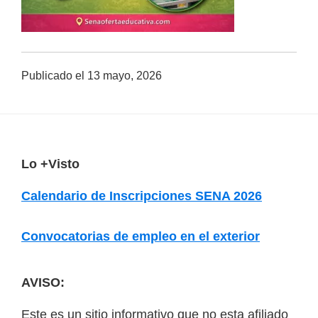
a
d
a
Publicado el
13 mayo, 2026
s
o
b
r
e
F
Lo +Visto
c
o
Calendario de Inscripciones SENA 2026
u
o
r
t
Convocatorias de empleo en el exterior
s
e
o
r
AVISO:
s
v
Este es un sitio informativo que no esta afiliado