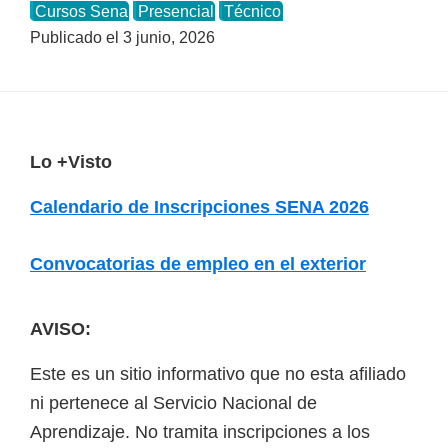
Cursos Sena
Presencial
Técnico
Publicado el
3 junio, 2026
F
Lo +Visto
o
Calendario de Inscripciones SENA 2026
o
t
Convocatorias de empleo en el exterior
e
r
AVISO:
Este es un sitio informativo que no esta afiliado
ni pertenece al Servicio Nacional de
Aprendizaje. No tramita inscripciones a los