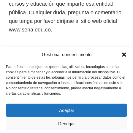
cursos y educación que imparte esa entidad
pública. Cualquier duda, pregunta o comentario
que tenga por favor diríjase al sitio web oficial
www.sena.edu.co.
Los derechos de autor de todas las marcas,
Gestionar consentimiento
nombres comerciales, marcas registradas, logos
e imágenes pertenecen a sus respectivos
Para ofrecer las mejores experiencias, utilizamos tecnologías como las
cookies para almacenar y/o acceder a la información del dispositivo. El
propietarios.
consentimiento de estas tecnologías nos permitirá procesar datos como el
comportamiento de navegación o las identificaciones únicas en este sitio.
No consentir o retirar el consentimiento, puede afectar negativamente a
Mapa del Sitio
ciertas características y funciones.
Aceptar
Denegar
Copyright © 2026 · Senaofertaeducativa.com ·
Política de