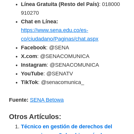
Línea Gratuita (Resto del País)
: 018000
910270
Chat en Línea:
https://www.sena.edu.co/es-
co/ciudadano/Paginas/chat.aspx
Facebook
: @SENA
X.com
: @SENACOMUNICA
Instagram
: @SENACOMUNICA
YouTube
: @SENATV
TikTok
: @senacomunica_
Fuente:
SENA Betowa
Otros Artículos:
Técnico en gestión de derechos del