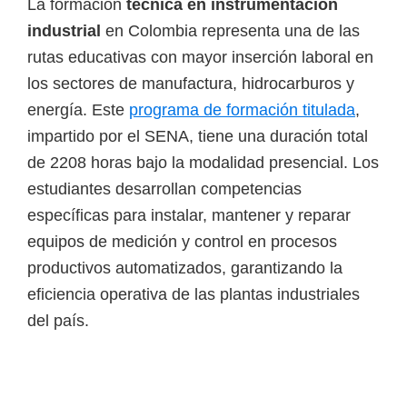
La formación
técnica en instrumentación
i
industrial
en Colombia representa una de las
r
rutas educativas con mayor inserción laboral en
t
los sectores de manufactura, hidrocarburos y
u
energía. Este
programa de formación titulada
,
a
impartido por el SENA, tiene una duración total
l
de 2208 horas bajo la modalidad presencial. Los
e
estudiantes desarrollan competencias
s
específicas para instalar, mantener y reparar
,
equipos de medición y control en procesos
t
productivos automatizados, garantizando la
é
eficiencia operativa de las plantas industriales
c
del país.
n
i
c