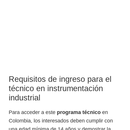
o
s
y
t
e
c
n
o
l
ó
Requisitos de ingreso para el
g
técnico en instrumentación
i
industrial
c
o
Para acceder a este
programa técnico
en
s
Colombia, los interesados deben cumplir con
d
una edad mínima de 14 años y demostrar la