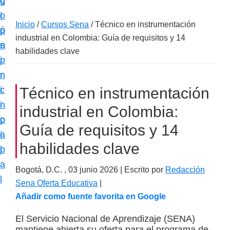
c
d
g
m
i
o
i
a
Inicio
/
Cursos Sena
/
Técnico en instrumentación
ó
p
n
c
industrial en Colombia: Guía de requisitos y 14
n
r
a
i
habilidades clave
p
i
ó
r
n
n
i
c
Técnico en instrumentación
e
n
i
industrial en Colombia:
s
c
p
p
Guía de requisitos y 14
i
a
e
habilidades clave
p
l
c
a
i
Bogotá, D.C. ,
03 junio 2026
| Escrito por
Redacción
l
Sena Oferta Educativa
|
a
Añadir como fuente favorita en Google
l
i
El Servicio Nacional de Aprendizaje (SENA)
z
mantiene abierta su oferta para el programa de