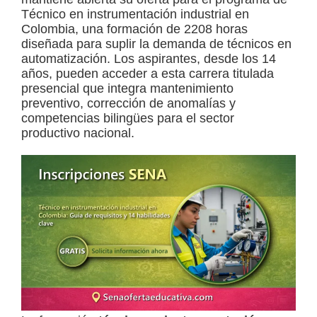
Técnico en instrumentación industrial en
a
Colombia, una formación de 2208 horas
d
diseñada para suplir la demanda de técnicos en
automatización. Los aspirantes, desde los 14
a
años, pueden acceder a esta carrera titulada
s
presencial que integra mantenimiento
o
preventivo, corrección de anomalías y
competencias bilingües para el sector
b
productivo nacional.
r
e
c
u
r
s
o
s
v