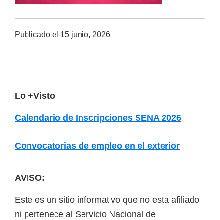
a
d
Publicado el
15 junio, 2026
a
s
o
b
F
Lo +Visto
r
o
e
Calendario de Inscripciones SENA 2026
o
c
u
t
Convocatorias de empleo en el exterior
r
e
s
r
AVISO:
o
s
Este es un sitio informativo que no esta afiliado
v
ni pertenece al Servicio Nacional de