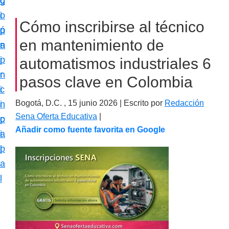
c
d
g
m
i
o
i
a
Cómo inscribirse al técnico
ó
p
n
c
en mantenimiento de
n
r
a
i
p
i
automatismos industriales 6
ó
r
n
pasos clave en Colombia
n
i
c
e
Bogotá, D.C. ,
15 junio 2026
| Escrito por
Redacción
n
i
s
Sena Oferta Educativa
|
c
p
p
Añadir como fuente favorita en Google
i
a
e
p
l
c
a
i
l
a
l
i
z