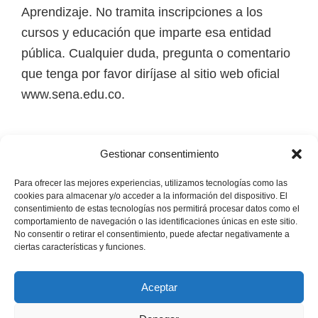
i
Aprendizaje. No tramita inscripciones a los
r
cursos y educación que imparte esa entidad
t
pública. Cualquier duda, pregunta o comentario
u
que tenga por favor diríjase al sitio web oficial
a
www.sena.edu.co.
l
e
Los derechos de autor de todas las marcas,
s
Gestionar consentimiento
nombres comerciales, marcas registradas, logos
,
e imágenes pertenecen a sus respectivos
Para ofrecer las mejores experiencias, utilizamos tecnologías como las
t
cookies para almacenar y/o acceder a la información del dispositivo. El
propietarios.
consentimiento de estas tecnologías nos permitirá procesar datos como el
é
comportamiento de navegación o las identificaciones únicas en este sitio.
No consentir o retirar el consentimiento, puede afectar negativamente a
c
Mapa del Sitio
ciertas características y funciones.
n
i
Aceptar
c