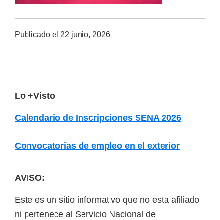
a
d
Publicado el
22 junio, 2026
a
s
o
b
F
Lo +Visto
r
o
e
Calendario de Inscripciones SENA 2026
o
c
u
t
Convocatorias de empleo en el exterior
r
e
s
r
AVISO:
o
s
Este es un sitio informativo que no esta afiliado
v
ni pertenece al Servicio Nacional de