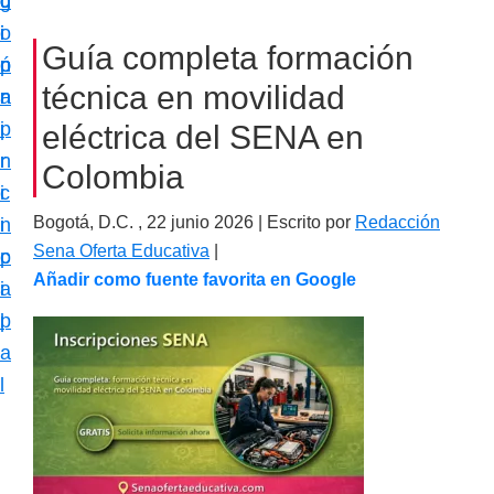
c
d
g
m
i
o
i
a
Guía completa formación
ó
p
n
c
técnica en movilidad
n
r
a
i
p
i
eléctrica del SENA en
ó
r
n
Colombia
n
i
c
e
Bogotá, D.C. ,
22 junio 2026
| Escrito por
Redacción
n
i
s
Sena Oferta Educativa
|
c
p
p
Añadir como fuente favorita en Google
i
a
e
p
l
c
a
i
l
a
l
i
z