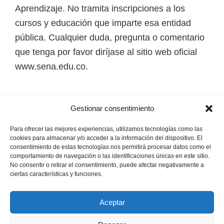
i
Aprendizaje. No tramita inscripciones a los
r
cursos y educación que imparte esa entidad
t
pública. Cualquier duda, pregunta o comentario
u
que tenga por favor diríjase al sitio web oficial
a
www.sena.edu.co.
l
e
Los derechos de autor de todas las marcas,
s
Gestionar consentimiento
nombres comerciales, marcas registradas, logos
,
e imágenes pertenecen a sus respectivos
Para ofrecer las mejores experiencias, utilizamos tecnologías como las
t
cookies para almacenar y/o acceder a la información del dispositivo. El
propietarios.
consentimiento de estas tecnologías nos permitirá procesar datos como el
é
comportamiento de navegación o las identificaciones únicas en este sitio.
No consentir o retirar el consentimiento, puede afectar negativamente a
c
Mapa del Sitio
ciertas características y funciones.
n
i
Aceptar
c