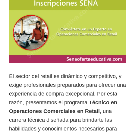
a
d
a
s
o
b
r
e
El sector del retail es dinámico y competitivo, y
c
exige profesionales preparados para ofrecer una
u
experiencia de compra excepcional. Por esta
r
razón, presentamos el programa
Técnico en
s
Operaciones Comerciales en Retail
, una
o
carrera técnica diseñada para brindarte las
s
habilidades y conocimientos necesarios para
v