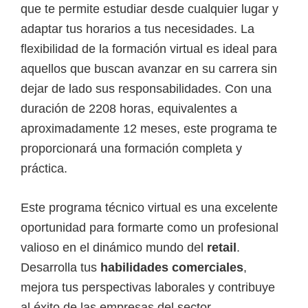
o
que te permite estudiar desde cualquier lugar y
s
adaptar tus horarios a tus necesidades. La
y
flexibilidad de la formación virtual es ideal para
t
aquellos que buscan avanzar en su carrera sin
e
dejar de lado sus responsabilidades. Con una
c
duración de 2208 horas, equivalentes a
n
aproximadamente 12 meses, este programa te
o
proporcionará una formación completa y
l
práctica.
ó
g
Este programa técnico virtual es una excelente
i
oportunidad para formarte como un profesional
c
valioso en el dinámico mundo del
retail
.
o
Desarrolla tus
habilidades comerciales
,
s
mejora tus perspectivas laborales y contribuye
d
al éxito de las empresas del sector.