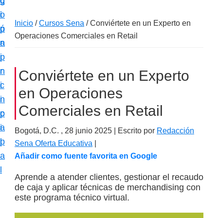
c
d
g
m
i
o
i
a
Inicio
/
Cursos Sena
/
Conviértete en un Experto en
ó
p
n
c
Operaciones Comerciales en Retail
n
r
a
i
p
i
ó
r
n
Conviértete en un Experto
n
i
c
e
en Operaciones
n
i
s
Comerciales en Retail
c
p
p
i
a
Bogotá, D.C. ,
28 junio 2025
| Escrito por
Redacción
e
p
l
Sena Oferta Educativa
|
c
a
Añadir como fuente favorita en Google
i
l
a
Aprende a atender clientes, gestionar el recaudo
de caja y aplicar técnicas de merchandising con
l
este programa técnico virtual.
i
z