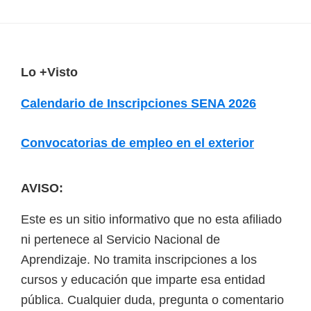
F
Lo +Visto
o
Calendario de Inscripciones SENA 2026
o
t
Convocatorias de empleo en el exterior
e
r
AVISO:
Este es un sitio informativo que no esta afiliado
ni pertenece al Servicio Nacional de
Aprendizaje. No tramita inscripciones a los
cursos y educación que imparte esa entidad
pública. Cualquier duda, pregunta o comentario