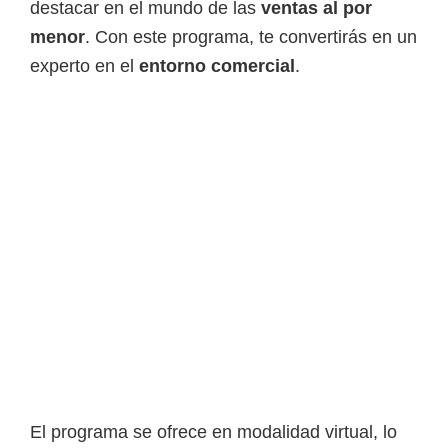
destacar en el mundo de las
ventas al por
i
menor
. Con este programa, te convertirás en un
r
experto en el
entorno comercial
.
t
u
a
l
e
s
,
t
é
c
n
i
c
El programa se ofrece en modalidad virtual, lo