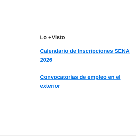
z
a
d
a
s
F
Lo +Visto
o
o
Calendario de Inscripciones SENA
b
o
2026
r
t
e
e
Convocatorias de empleo en el
c
r
exterior
u
r
s
o
s
v