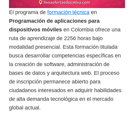
i
El programa de
formación técnica
en
r
Programación de aplicaciones para
t
dispositivos móviles
en Colombia ofrece una
u
ruta de aprendizaje de 2256 horas bajo
a
modalidad presencial. Esta formación titulada
l
busca desarrollar competencias específicas en
e
la creación de software, administración de
s
bases de datos y arquitectura web. El proceso
,
de inscripción permanece abierto para
t
ciudadanos interesados en adquirir habilidades
é
de alta demanda tecnológica en el mercado
c
global actual.
n
i
c