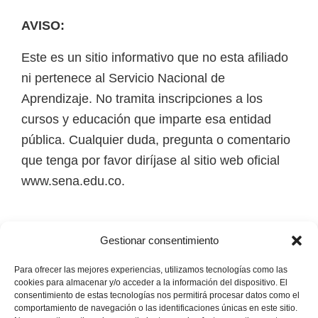
e
r
AVISO:
Este es un sitio informativo que no esta afiliado
ni pertenece al Servicio Nacional de
Aprendizaje. No tramita inscripciones a los
cursos y educación que imparte esa entidad
pública. Cualquier duda, pregunta o comentario
que tenga por favor diríjase al sitio web oficial
www.sena.edu.co.
Los derechos de autor de todas las marcas,
Gestionar consentimiento
nombres comerciales, marcas registradas, logos
e imágenes pertenecen a sus respectivos
Para ofrecer las mejores experiencias, utilizamos tecnologías como las
cookies para almacenar y/o acceder a la información del dispositivo. El
propietarios.
consentimiento de estas tecnologías nos permitirá procesar datos como el
comportamiento de navegación o las identificaciones únicas en este sitio.