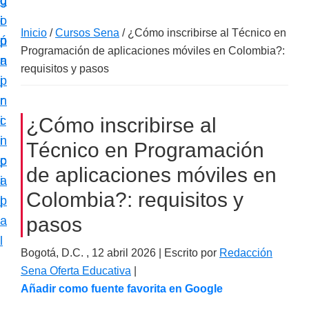
c
d
g
m
i
o
i
a
Inicio
/
Cursos Sena
/
¿Cómo inscribirse al Técnico en
ó
p
n
c
Programación de aplicaciones móviles en Colombia?:
n
r
a
i
requisitos y pasos
p
i
ó
r
n
n
i
c
¿Cómo inscribirse al
e
n
i
Técnico en Programación
s
c
p
p
de aplicaciones móviles en
i
a
e
Colombia?: requisitos y
p
l
c
pasos
a
i
l
a
Bogotá, D.C. ,
12 abril 2026
| Escrito por
Redacción
l
Sena Oferta Educativa
|
i
Añadir como fuente favorita en Google
z