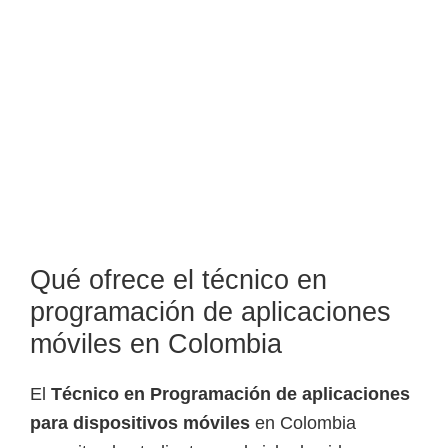
o
s
y
t
e
c
n
o
l
ó
Qué ofrece el técnico en
g
programación de aplicaciones
i
móviles en Colombia
c
o
El
Técnico en Programación de aplicaciones
s
para dispositivos móviles
en Colombia
d