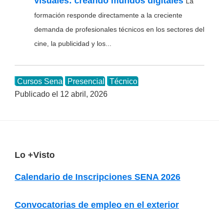
visuales: creando mundos digitales
La
formación responde directamente a la creciente
demanda de profesionales técnicos en los sectores del
cine, la publicidad y los...
Cursos Sena
Presencial
Técnico
Publicado el
12 abril, 2026
F
Lo +Visto
o
Calendario de Inscripciones SENA 2026
o
t
Convocatorias de empleo en el exterior