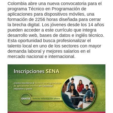
Colombia abre una nueva convocatoria para el
a
programa Técnico en Programación de
d
aplicaciones para dispositivos móviles, una
formación de 2256 horas diseñada para cerrar
a
la brecha digital. Los jóvenes desde los 14 años
s
pueden acceder a este currículo que integra
desarrollo web, bases de datos e inglés técnico.
o
Esta oportunidad busca profesionalizar el
b
talento local en uno de los sectores con mayor
r
demanda laboral y mejores salarios en el
mercado nacional e internacional.
e
c
u
r
s
o
s
v