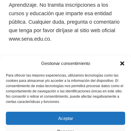
i
Aprendizaje. No tramita inscripciones a los
r
cursos y educación que imparte esa entidad
t
pública. Cualquier duda, pregunta o comentario
u
que tenga por favor diríjase al sitio web oficial
a
www.sena.edu.co.
l
e
Los derechos de autor de todas las marcas,
s
Gestionar consentimiento
nombres comerciales, marcas registradas, logos
,
e imágenes pertenecen a sus respectivos
Para ofrecer las mejores experiencias, utilizamos tecnologías como las
t
cookies para almacenar y/o acceder a la información del dispositivo. El
propietarios.
consentimiento de estas tecnologías nos permitirá procesar datos como el
é
comportamiento de navegación o las identificaciones únicas en este sitio.
No consentir o retirar el consentimiento, puede afectar negativamente a
c
Mapa del Sitio
ciertas características y funciones.
n
i
Aceptar
c