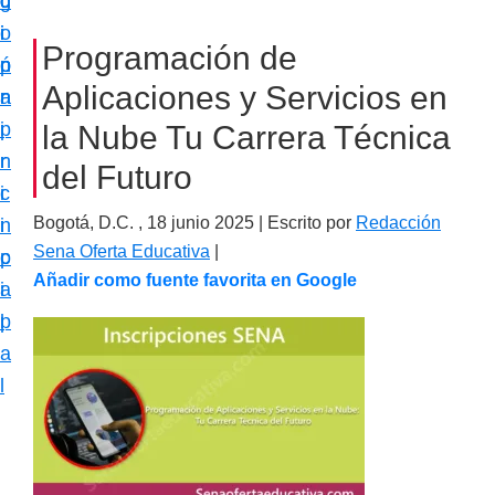
c
d
g
m
i
o
i
a
Programación de
ó
p
n
c
Aplicaciones y Servicios en
n
r
a
i
p
i
la Nube Tu Carrera Técnica
ó
r
n
del Futuro
n
i
c
e
Bogotá, D.C. ,
18 junio 2025
| Escrito por
Redacción
n
i
s
Sena Oferta Educativa
|
c
p
p
Añadir como fuente favorita en Google
i
a
e
p
l
c
a
i
l
a
l
i
z