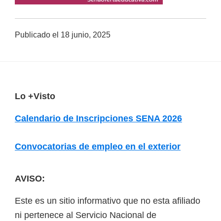
a
d
Publicado el
18 junio, 2025
a
s
o
b
F
Lo +Visto
r
o
e
Calendario de Inscripciones SENA 2026
o
c
u
t
Convocatorias de empleo en el exterior
r
e
s
r
AVISO:
o
s
Este es un sitio informativo que no esta afiliado
v
ni pertenece al Servicio Nacional de