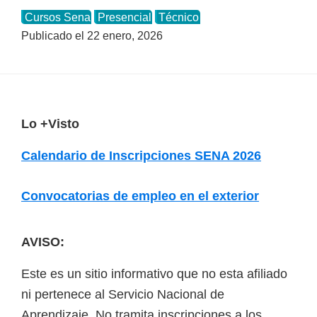
Cursos Sena
Presencial
Técnico
Publicado el
22 enero, 2026
F
Lo +Visto
o
Calendario de Inscripciones SENA 2026
o
t
Convocatorias de empleo en el exterior
e
r
AVISO:
Este es un sitio informativo que no esta afiliado
ni pertenece al Servicio Nacional de
Aprendizaje. No tramita inscripciones a los