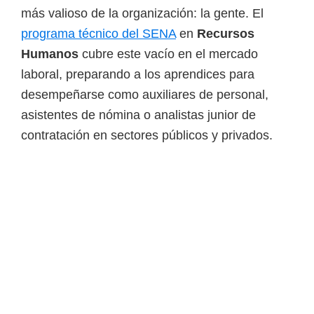
i
más valioso de la organización: la gente. El
r
programa técnico del SENA
en
Recursos
t
Humanos
cubre este vacío en el mercado
u
laboral, preparando a los aprendices para
a
desempeñarse como auxiliares de personal,
l
asistentes de nómina o analistas junior de
e
contratación en sectores públicos y privados.
s
,
t
é
c
n
i
c