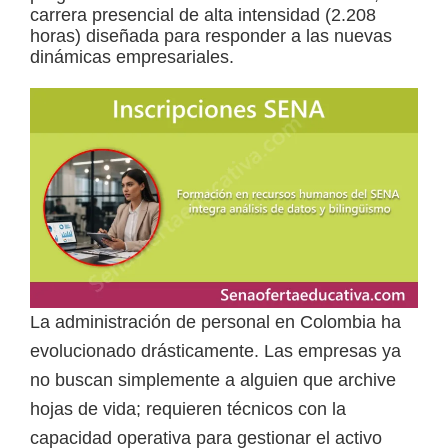
carrera presencial de alta intensidad (2.208
a
horas) diseñada para responder a las nuevas
d
dinámicas empresariales.
a
s
o
b
r
e
c
u
r
La administración de personal en Colombia ha
s
evolucionado drásticamente. Las empresas ya
o
no buscan simplemente a alguien que archive
s
hojas de vida; requieren técnicos con la
v
capacidad operativa para gestionar el activo