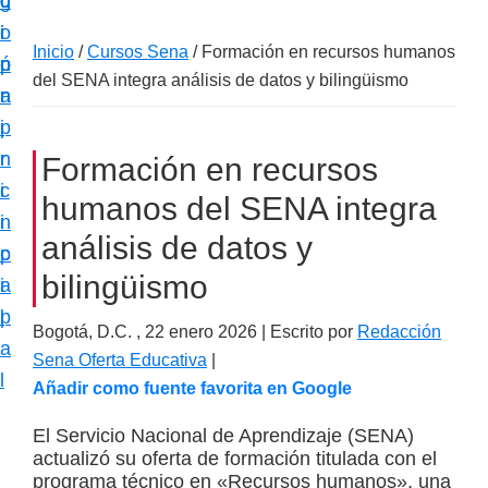
c
d
g
m
i
o
i
a
Inicio
/
Cursos Sena
/
Formación en recursos humanos
ó
p
n
c
del SENA integra análisis de datos y bilingüismo
n
r
a
i
p
i
ó
r
n
Formación en recursos
n
i
c
e
humanos del SENA integra
n
i
s
análisis de datos y
c
p
p
bilingüismo
i
a
e
p
l
c
Bogotá, D.C. ,
22 enero 2026
| Escrito por
Redacción
a
i
Sena Oferta Educativa
|
l
Añadir como fuente favorita en Google
a
l
El Servicio Nacional de Aprendizaje (SENA)
i
actualizó su oferta de formación titulada con el
programa técnico en «Recursos humanos», una
z