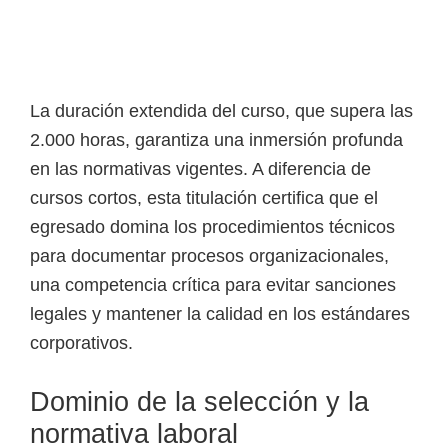
o
s
y
t
La duración extendida del curso, que supera las
e
2.000 horas, garantiza una inmersión profunda
c
en las normativas vigentes. A diferencia de
n
cursos cortos, esta titulación certifica que el
o
egresado domina los procedimientos técnicos
l
para documentar procesos organizacionales,
ó
una competencia crítica para evitar sanciones
g
legales y mantener la calidad en los estándares
i
corporativos.
c
o
Dominio de la selección y la
s
normativa laboral
d