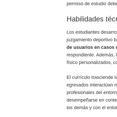
permiso de estudio debe
e
l
Habilidades téc
S
E
Los estudiantes desarro
N
juzgamiento deportivo ba
A
de usuarios en casos 
respondiente. Además, l
físico personalizados, c
El currículo trasciende 
egresados interactúan m
profesionales del entorn
desempeñarse en contex
los demás y con el entor