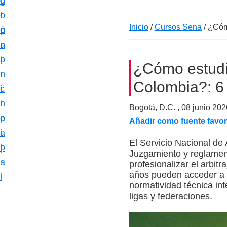
c
d
g
m
i
o
i
a
Inicio
/
Cursos Sena
/
¿Cómo
ó
p
n
c
n
r
a
i
p
i
¿Cómo estudi
ó
r
n
n
Colombia?: 6 
i
c
e
n
i
Bogotá, D.C. ,
08 junio 202
s
c
p
Añadir como fuente favor
p
i
a
e
El Servicio Nacional de
p
l
Juzgamiento y reglamen
c
a
profesionalizar el arbit
i
años pueden acceder a u
l
a
normatividad técnica in
ligas y federaciones.
l
i