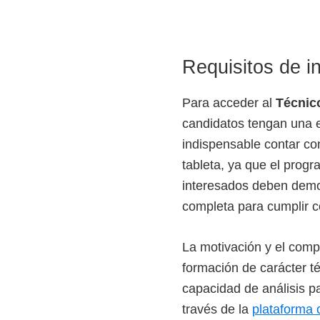
o
s
y
Requisitos de i
t
e
Para acceder al
Técnic
c
candidatos tengan una e
n
indispensable contar co
o
tableta, ya que el progr
l
interesados deben demos
ó
completa para cumplir co
g
i
La motivación y el comp
c
formación de carácter t
o
capacidad de análisis pa
s
través de la
plataforma 
d