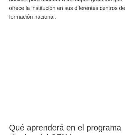
o
ofrece la institución en sus diferentes centros de
s
formación nacional.
y
t
e
c
n
o
l
ó
g
i
c
o
s
Qué aprenderá en el programa
d