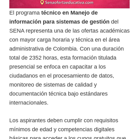
i
El programa
técnico en Manejo de
r
información para sistemas de gestión
del
t
SENA representa una de las ofertas académicas
u
con mayor carga horaria y técnica en el área
a
administrativa de Colombia. Con una duración
l
total de 2352 horas, esta formación titulada
e
presencial se enfoca en capacitar a los
s
ciudadanos en el procesamiento de datos,
,
monitoreo de sistemas de calidad y
t
documentación técnica bajo estándares
é
internacionales.
c
n
Los aspirantes deben cumplir con requisitos
i
mínimos de edad y competencias digitales
c
básicas para acceder a los cupos gratuitos que