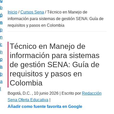
c
d
g
m
i
o
i
a
Inicio
/
Cursos Sena
/
Técnico en Manejo de
ó
p
n
c
información para sistemas de gestión SENA: Guía de
n
r
a
i
requisitos y pasos en Colombia
p
i
ó
r
n
n
i
c
Técnico en Manejo de
e
n
i
información para sistemas
s
c
p
p
de gestión SENA: Guía de
i
a
e
requisitos y pasos en
p
l
c
Colombia
a
i
l
a
Bogotá, D.C. ,
10 junio 2026
| Escrito por
Redacción
l
Sena Oferta Educativa
|
i
Añadir como fuente favorita en Google
z