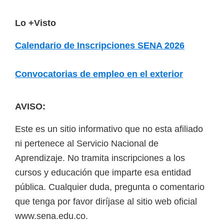
F
Lo +Visto
o
Calendario de Inscripciones SENA 2026
o
t
Convocatorias de empleo en el exterior
e
r
AVISO:
Este es un sitio informativo que no esta afiliado
ni pertenece al Servicio Nacional de
Aprendizaje. No tramita inscripciones a los
cursos y educación que imparte esa entidad
pública. Cualquier duda, pregunta o comentario
que tenga por favor diríjase al sitio web oficial
www.sena.edu.co.