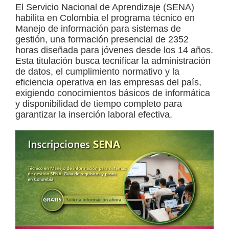
El Servicio Nacional de Aprendizaje (SENA)
a
habilita en Colombia el programa técnico en
d
Manejo de información para sistemas de
gestión, una formación presencial de 2352
a
horas diseñada para jóvenes desde los 14 años.
s
Esta titulación busca tecnificar la administración
de datos, el cumplimiento normativo y la
o
eficiencia operativa en las empresas del país,
b
exigiendo conocimientos básicos de informática
r
y disponibilidad de tiempo completo para
garantizar la inserción laboral efectiva.
e
c
u
r
s
o
s
v