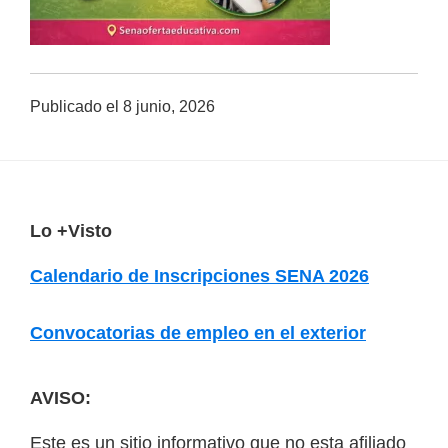
a
d
a
Publicado el
8 junio, 2026
s
o
b
r
e
F
Lo +Visto
c
o
Calendario de Inscripciones SENA 2026
u
o
r
t
Convocatorias de empleo en el exterior
s
e
o
r
AVISO:
s
v
Este es un sitio informativo que no esta afiliado