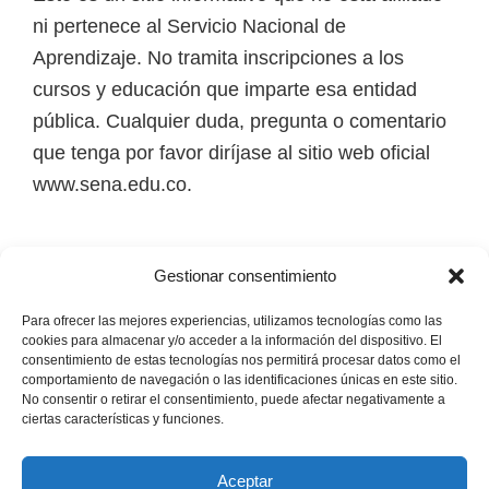
i
ni pertenece al Servicio Nacional de
r
Aprendizaje. No tramita inscripciones a los
t
cursos y educación que imparte esa entidad
u
pública. Cualquier duda, pregunta o comentario
a
que tenga por favor diríjase al sitio web oficial
l
www.sena.edu.co.
e
s
Los derechos de autor de todas las marcas,
,
Gestionar consentimiento
nombres comerciales, marcas registradas, logos
t
e imágenes pertenecen a sus respectivos
Para ofrecer las mejores experiencias, utilizamos tecnologías como las
é
cookies para almacenar y/o acceder a la información del dispositivo. El
propietarios.
consentimiento de estas tecnologías nos permitirá procesar datos como el
c
comportamiento de navegación o las identificaciones únicas en este sitio.
n
No consentir o retirar el consentimiento, puede afectar negativamente a
Mapa del Sitio
ciertas características y funciones.
i
c
Aceptar