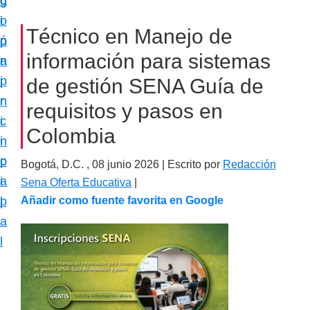
c
d
g
m
i
o
i
a
Técnico en Manejo de
ó
p
n
c
información para sistemas
n
r
a
i
p
i
de gestión SENA Guía de
ó
r
n
requisitos y pasos en
n
i
c
e
Colombia
n
i
s
c
p
Bogotá, D.C. ,
08 junio 2026
| Escrito por
Redacción
p
i
a
Sena Oferta Educativa
|
e
p
l
Añadir como fuente favorita en Google
c
a
i
l
a
l
i
z