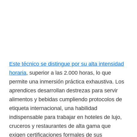
o
s
y
t
e
c
n
o
Este técnico se distingue por su alta intensidad
l
horaria
, superior a las 2.000 horas, lo que
ó
permite una inmersión práctica exhaustiva. Los
g
aprendices desarrollan destrezas para servir
i
alimentos y bebidas cumpliendo protocolos de
c
etiqueta internacional, una habilidad
o
indispensable para trabajar en hoteles de lujo,
s
cruceros y restaurantes de alta gama que
d
exigen certificaciones formales de sus