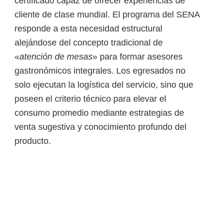
certificado capaz de ofrecer experiencias de
i
cliente de clase mundial. El programa del SENA
r
responde a esta necesidad estructural
t
alejándose del concepto tradicional de
u
«
atención de mesas
» para formar asesores
a
gastronómicos integrales. Los egresados no
l
solo ejecutan la logística del servicio, sino que
e
poseen el criterio técnico para elevar el
s
consumo promedio mediante estrategias de
,
venta sugestiva y conocimiento profundo del
t
producto.
é
c
n
i
c