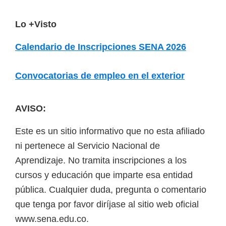
F
Lo +Visto
o
Calendario de Inscripciones SENA 2026
o
t
Convocatorias de empleo en el exterior
e
r
AVISO:
Este es un sitio informativo que no esta afiliado
ni pertenece al Servicio Nacional de
Aprendizaje. No tramita inscripciones a los
cursos y educación que imparte esa entidad
pública. Cualquier duda, pregunta o comentario
que tenga por favor diríjase al sitio web oficial
www.sena.edu.co.