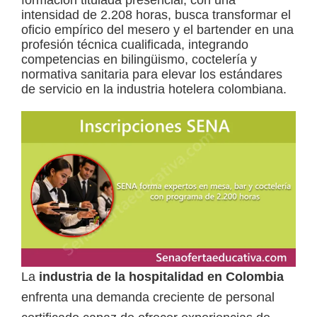
formación titulada presencial, con una
intensidad de 2.208 horas, busca transformar el
a
oficio empírico del mesero y el bartender en una
d
profesión técnica cualificada, integrando
competencias en bilingüismo, coctelería y
a
normativa sanitaria para elevar los estándares
s
de servicio en la industria hotelera colombiana.
o
b
r
e
c
u
r
s
o
La
industria de la hospitalidad en Colombia
s
enfrenta una demanda creciente de personal
v