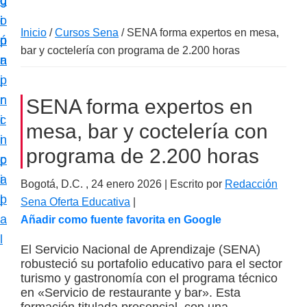
c
d
g
m
i
o
i
a
Inicio
/
Cursos Sena
/
SENA forma expertos en mesa,
ó
p
n
c
bar y coctelería con programa de 2.200 horas
n
r
a
i
p
i
ó
r
n
SENA forma expertos en
n
i
c
e
mesa, bar y coctelería con
n
i
s
programa de 2.200 horas
c
p
p
i
a
Bogotá, D.C. ,
24 enero 2026
| Escrito por
Redacción
e
p
l
Sena Oferta Educativa
|
c
a
Añadir como fuente favorita en Google
i
l
a
El Servicio Nacional de Aprendizaje (SENA)
robusteció su portafolio educativo para el sector
l
turismo y gastronomía con el programa técnico
i
en «Servicio de restaurante y bar». Esta
z