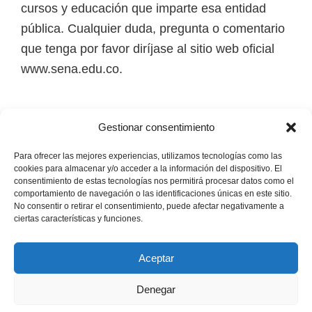
cursos y educación que imparte esa entidad
i
pública. Cualquier duda, pregunta o comentario
r
que tenga por favor diríjase al sitio web oficial
t
www.sena.edu.co.
u
a
l
Los derechos de autor de todas las marcas,
Gestionar consentimiento
e
nombres comerciales, marcas registradas, logos
s
e imágenes pertenecen a sus respectivos
Para ofrecer las mejores experiencias, utilizamos tecnologías como las
cookies para almacenar y/o acceder a la información del dispositivo. El
,
propietarios.
consentimiento de estas tecnologías nos permitirá procesar datos como el
t
comportamiento de navegación o las identificaciones únicas en este sitio.
No consentir o retirar el consentimiento, puede afectar negativamente a
é
Mapa del Sitio
ciertas características y funciones.
c
n
Aceptar
i
Denegar
c
Copyright © 2026 · Senaofertaeducativa.com ·
Política de