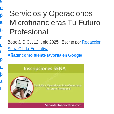
c
d
g
m
i
o
i
a
Servicios y Operaciones
ó
p
n
c
Microfinancieras Tu Futuro
n
r
a
i
p
i
Profesional
ó
r
n
n
Bogotá, D.C. ,
12 junio 2025
| Escrito por
Redacción
i
c
e
Sena Oferta Educativa
|
n
i
s
Añadir como fuente favorita en Google
c
p
p
i
a
e
p
l
c
a
i
l
a
l
i
z