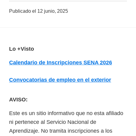
a
Publicado el
12 junio, 2025
d
a
s
o
F
Lo +Visto
b
o
r
Calendario de Inscripciones SENA 2026
o
e
t
c
Convocatorias de empleo en el exterior
u
e
r
r
AVISO:
s
Este es un sitio informativo que no esta afiliado
o
ni pertenece al Servicio Nacional de
s
Aprendizaje. No tramita inscripciones a los
v