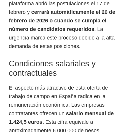
o
plataforma abrió las postulaciones el 17 de
s
febrero y
cerrará automáticamente el 20 de
y
febrero de 2026 o cuando se cumpla el
t
número de candidatos requeridos
. La
e
urgencia marca este proceso debido a la alta
c
demanda de estas posiciones.
n
o
Condiciones salariales y
l
contractuales
ó
g
El aspecto más atractivo de esta oferta de
i
trabajo de campo en España radica en la
c
remuneración económica. Las empresas
o
contratantes ofrecen un
salario mensual de
s
1.424,5 euros.
Esta cifra equivale a
d
aproximadamente 6.000.000 de pesos