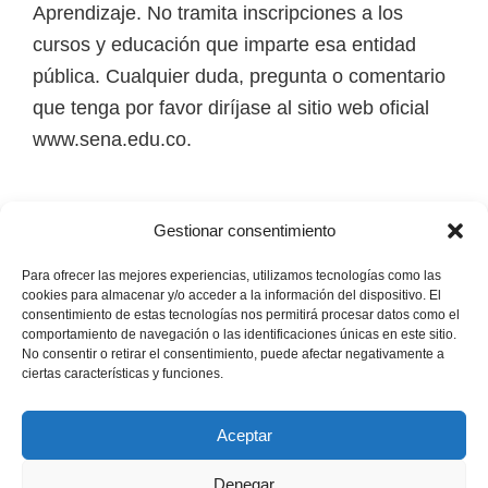
Aprendizaje. No tramita inscripciones a los
cursos y educación que imparte esa entidad
pública. Cualquier duda, pregunta o comentario
que tenga por favor diríjase al sitio web oficial
www.sena.edu.co.
Los derechos de autor de todas las marcas,
Gestionar consentimiento
nombres comerciales, marcas registradas, logos
e imágenes pertenecen a sus respectivos
Para ofrecer las mejores experiencias, utilizamos tecnologías como las
cookies para almacenar y/o acceder a la información del dispositivo. El
propietarios.
consentimiento de estas tecnologías nos permitirá procesar datos como el
comportamiento de navegación o las identificaciones únicas en este sitio.
No consentir o retirar el consentimiento, puede afectar negativamente a
Mapa del Sitio
ciertas características y funciones.
Aceptar
Denegar