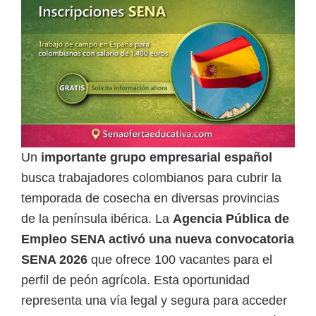
a
d
a
s
o
b
r
Un
importante grupo empresarial español
e
busca trabajadores colombianos para cubrir la
c
temporada de cosecha en diversas provincias
u
de la península ibérica. La
Agencia Pública de
r
Empleo SENA activó una nueva convocatoria
s
SENA 2026
que ofrece 100 vacantes para el
o
perfil de peón agrícola. Esta oportunidad
s
representa una vía legal y segura para acceder
v