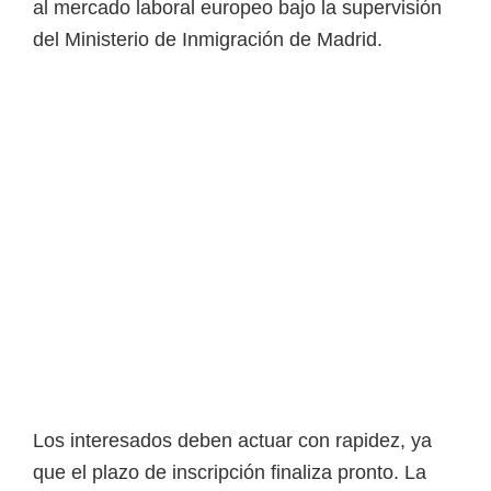
al mercado laboral europeo bajo la supervisión
i
del Ministerio de Inmigración de Madrid.
r
t
u
a
l
e
s
,
t
é
c
n
i
Los interesados deben actuar con rapidez, ya
c
que el plazo de inscripción finaliza pronto. La