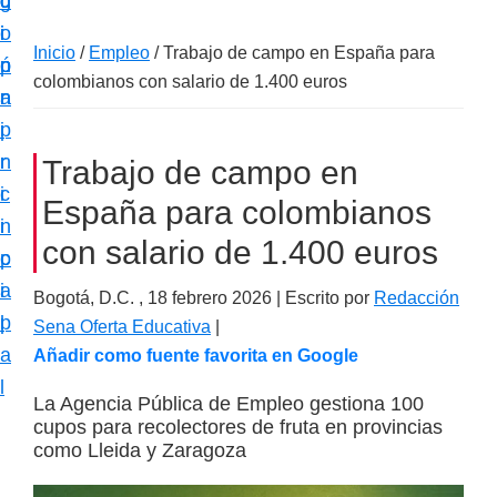
c
d
g
m
i
o
i
a
Inicio
/
Empleo
/
Trabajo de campo en España para
ó
p
n
c
colombianos con salario de 1.400 euros
n
r
a
i
p
i
ó
r
n
Trabajo de campo en
n
i
c
e
España para colombianos
n
i
s
con salario de 1.400 euros
c
p
p
i
a
Bogotá, D.C. ,
18 febrero 2026
| Escrito por
Redacción
e
p
l
Sena Oferta Educativa
|
c
a
Añadir como fuente favorita en Google
i
l
a
La Agencia Pública de Empleo gestiona 100
cupos para recolectores de fruta en provincias
l
como Lleida y Zaragoza
i
z