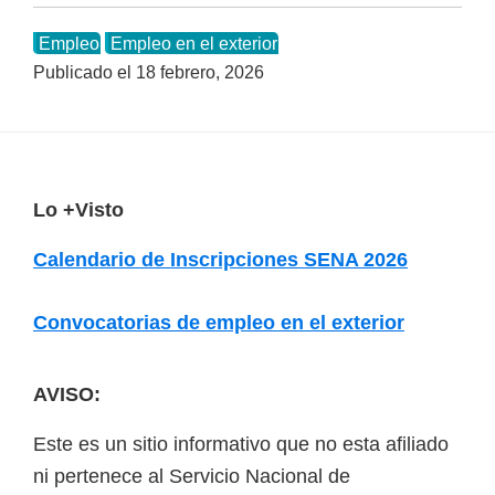
Empleo
Empleo en el exterior
Publicado el
18 febrero, 2026
F
Lo +Visto
o
Calendario de Inscripciones SENA 2026
o
t
Convocatorias de empleo en el exterior
e
r
AVISO:
Este es un sitio informativo que no esta afiliado
ni pertenece al Servicio Nacional de