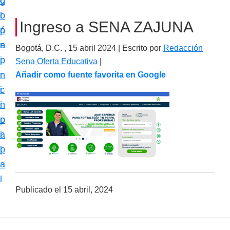
c
d
g
m
i
o
i
a
Ingreso a SENA ZAJUNA
ó
p
n
c
n
r
a
Bogotá, D.C. ,
15 abril 2024
| Escrito por
Redacción
i
p
i
Sena Oferta Educativa
|
ó
r
n
Añadir como fuente favorita en Google
n
i
c
e
n
i
s
c
p
p
i
a
e
p
l
c
a
i
l
a
Publicado el
15 abril, 2024
l
i
z