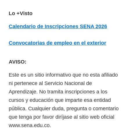
a
F
Lo +Visto
d
o
a
Calendario de Inscripciones SENA 2026
o
s
t
o
Convocatorias de empleo en el exterior
b
e
r
r
AVISO:
e
Este es un sitio informativo que no esta afiliado
c
ni pertenece al Servicio Nacional de
u
Aprendizaje. No tramita inscripciones a los
r
cursos y educación que imparte esa entidad
s
pública. Cualquier duda, pregunta o comentario
o
que tenga por favor diríjase al sitio web oficial
s
www.sena.edu.co.
v