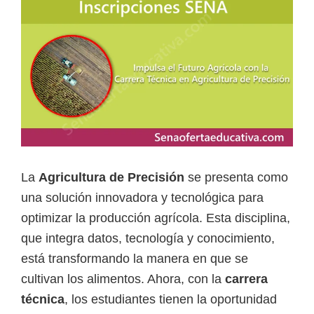
a
d
a
s
o
b
r
e
La
Agricultura de Precisión
se presenta como
c
una solución innovadora y tecnológica para
u
optimizar la producción agrícola. Esta disciplina,
r
que integra datos, tecnología y conocimiento,
s
está transformando la manera en que se
o
cultivan los alimentos. Ahora, con la
carrera
s
técnica
, los estudiantes tienen la oportunidad
v