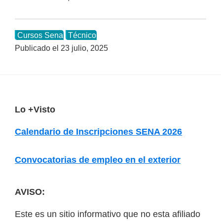
Cursos Sena
Técnico
Publicado el
23 julio, 2025
F
Lo +Visto
o
Calendario de Inscripciones SENA 2026
o
t
Convocatorias de empleo en el exterior
e
r
AVISO:
Este es un sitio informativo que no esta afiliado