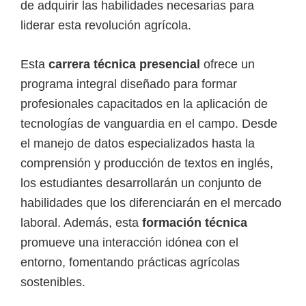
de adquirir las habilidades necesarias para
i
liderar esta revolución agrícola.
r
t
Esta
carrera técnica presencial
ofrece un
u
programa integral diseñado para formar
a
profesionales capacitados en la aplicación de
l
tecnologías de vanguardia en el campo. Desde
e
el manejo de datos especializados hasta la
s
comprensión y producción de textos en inglés,
,
los estudiantes desarrollarán un conjunto de
t
habilidades que los diferenciarán en el mercado
é
laboral. Además, esta
formación técnica
c
promueve una interacción idónea con el
n
entorno, fomentando prácticas agrícolas
i
sostenibles.
c