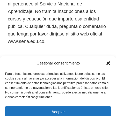
ni pertenece al Servicio Nacional de
Aprendizaje. No tramita inscripciones a los
cursos y educación que imparte esa entidad
pública. Cualquier duda, pregunta o comentario
que tenga por favor diríjase al sitio web oficial
www.sena.edu.co.
Los derechos de autor de todas las marcas,
Gestionar consentimiento
nombres comerciales, marcas registradas, logos
e imágenes pertenecen a sus respectivos
Para ofrecer las mejores experiencias, utilizamos tecnologías como las
cookies para almacenar y/o acceder a la información del dispositivo. El
propietarios.
consentimiento de estas tecnologías nos permitirá procesar datos como el
comportamiento de navegación o las identificaciones únicas en este sitio.
No consentir o retirar el consentimiento, puede afectar negativamente a
Mapa del Sitio
ciertas características y funciones.
Aceptar