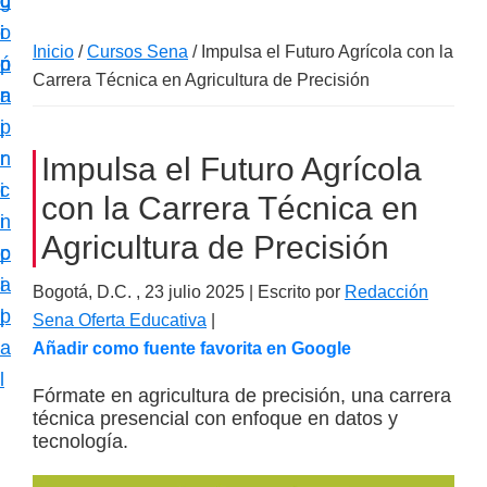
c
d
g
m
i
o
i
a
Inicio
/
Cursos Sena
/
Impulsa el Futuro Agrícola con la
ó
p
n
c
Carrera Técnica en Agricultura de Precisión
n
r
a
i
p
i
ó
r
n
Impulsa el Futuro Agrícola
n
i
c
e
con la Carrera Técnica en
n
i
s
Agricultura de Precisión
c
p
p
i
a
Bogotá, D.C. ,
23 julio 2025
| Escrito por
Redacción
e
p
l
Sena Oferta Educativa
|
c
a
Añadir como fuente favorita en Google
i
l
a
Fórmate en agricultura de precisión, una carrera
técnica presencial con enfoque en datos y
l
tecnología.
i
z