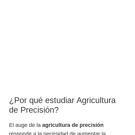
o
s
y
t
e
c
n
o
l
ó
g
i
¿Por qué estudiar Agricultura
c
de Precisión?
o
s
El auge de la
agricultura de precisión
d
responde a la necesidad de aumentar la