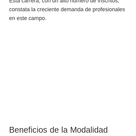
Esta carrera, con un alto número de inscritos,
i
constata la creciente demanda de profesionales
r
en este campo.
t
u
a
l
e
s
,
t
é
c
n
i
c
Beneficios de la Modalidad