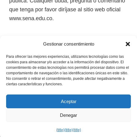
pública. Cualquier duda, pregunta o comentario
que tenga por favor diríjase al sitio web oficial
www.sena.edu.co.
Los derechos de autor de todas las marcas,
Gestionar consentimiento
nombres comerciales, marcas registradas, logos
e imágenes pertenecen a sus respectivos
Para ofrecer las mejores experiencias, utilizamos tecnologías como las
cookies para almacenar y/o acceder a la información del dispositivo. El
propietarios.
consentimiento de estas tecnologías nos permitirá procesar datos como el
comportamiento de navegación o las identificaciones únicas en este sitio.
No consentir o retirar el consentimiento, puede afectar negativamente a
Mapa del Sitio
ciertas características y funciones.
Aceptar
Denegar
Copyright © 2026 · Senaofertaeducativa.com ·
Política de
Privacidad
·
Política de Cookies
·
Aviso Legal
{title}
{title}
{title}