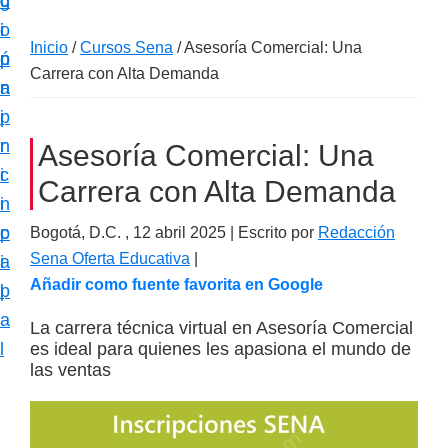
c
d
g
m
i
o
i
a
Inicio
/
Cursos Sena
/
Asesoría Comercial: Una
ó
p
n
c
Carrera con Alta Demanda
n
r
a
i
p
i
ó
r
n
Asesoría Comercial: Una
n
i
c
e
Carrera con Alta Demanda
n
i
s
c
p
Bogotá, D.C. ,
12 abril 2025
| Escrito por
Redacción
p
Sena Oferta Educativa
|
i
a
e
Añadir como fuente favorita en Google
p
l
c
a
La carrera técnica virtual en Asesoría Comercial
i
l
es ideal para quienes les apasiona el mundo de
a
las ventas
l
i
z