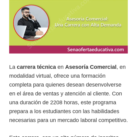
a
d
a
s
o
b
r
La
carrera técnica
en
Asesoría Comercial
, en
e
modalidad virtual, ofrece una formación
c
completa para quienes desean desenvolverse
u
en el área de ventas y atención al cliente. Con
r
una duración de 2208 horas, este programa
s
prepara a los estudiantes con las habilidades
o
necesarias para un mercado laboral competitivo.
s
v