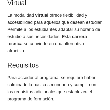
o
Virtual
s
y
La modalidad
virtual
ofrece flexibilidad y
t
accesibilidad para aquellos que desean estudiar.
e
Permite a los estudiantes adaptar su horario de
c
estudio a sus necesidades. Esta
carrera
n
técnica
se convierte en una alternativa
o
atractiva.
l
Requisitos
ó
g
Para acceder al programa, se requiere haber
i
culminado la básica secundaria y cumplir con
c
los requisitos adicionales que establezca el
o
programa de formación.
s
d