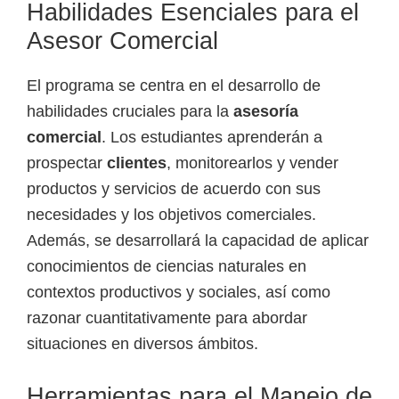
Habilidades Esenciales para el
e
Asesor Comercial
l
S
El programa se centra en el desarrollo de
E
habilidades cruciales para la
asesoría
N
comercial
. Los estudiantes aprenderán a
A
prospectar
clientes
, monitorearlos y vender
productos y servicios de acuerdo con sus
necesidades y los objetivos comerciales.
Además, se desarrollará la capacidad de aplicar
conocimientos de ciencias naturales en
contextos productivos y sociales, así como
razonar cuantitativamente para abordar
situaciones en diversos ámbitos.
Herramientas para el Manejo de