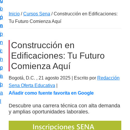
c
d
g
m
i
o
i
a
Inicio
/
Cursos Sena
/
Construcción en Edificaciones:
ó
p
n
c
Tu Futuro Comienza Aquí
n
r
a
i
p
i
ó
r
n
Construcción en
n
i
c
e
Edificaciones: Tu Futuro
n
i
s
Comienza Aquí
c
p
p
i
a
Bogotá, D.C. ,
21 agosto 2025
| Escrito por
Redacción
e
p
l
Sena Oferta Educativa
|
c
a
Añadir como fuente favorita en Google
i
l
a
Descubre una carrera técnica con alta demanda
y amplias oportunidades laborales.
l
i
z