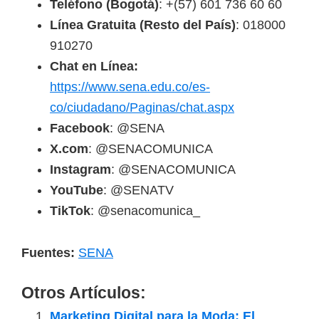
Teléfono (Bogotá)
: +(57) 601 736 60 60
Línea Gratuita (Resto del País)
: 018000
910270
Chat en Línea:
https://www.sena.edu.co/es-
co/ciudadano/Paginas/chat.aspx
Facebook
: @SENA
X.com
: @SENACOMUNICA
Instagram
: @SENACOMUNICA
YouTube
: @SENATV
TikTok
: @senacomunica_
Fuentes:
SENA
Otros Artículos:
Marketing Digital para la Moda: El