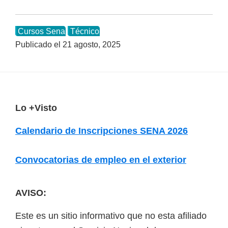
Cursos Sena
Técnico
Publicado el
21 agosto, 2025
F
Lo +Visto
o
Calendario de Inscripciones SENA 2026
o
t
Convocatorias de empleo en el exterior
e
r
AVISO:
Este es un sitio informativo que no esta afiliado