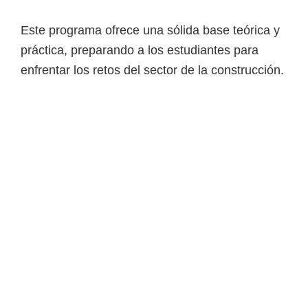
i
r
Este programa ofrece una sólida base teórica y
t
práctica, preparando a los estudiantes para
u
enfrentar los retos del sector de la construcción.
a
l
e
s
,
t
é
c
n
i
c