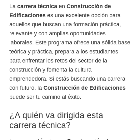
o
La
carrera técnica
en
Construcción de
s
Edificaciones
es una excelente opción para
y
aquellos que buscan una formación práctica,
t
relevante y con amplias oportunidades
e
laborales. Este programa ofrece una sólida base
c
teórica y práctica, prepara a los estudiantes
n
para enfrentar los retos del sector de la
o
construcción y fomenta la cultura
l
emprendedora. Si estás buscando una carrera
ó
con futuro, la
Construcción de Edificaciones
g
puede ser tu camino al éxito.
i
c
¿A quién va dirigida esta
o
carrera técnica?
s
d