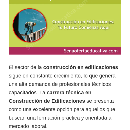
a
d
a
s
o
b
r
e
El sector de la
construcción en edificaciones
c
sigue en constante crecimiento, lo que genera
u
una alta demanda de profesionales técnicos
r
capacitados. La
carrera técnica en
s
Construcción de Edificaciones
se presenta
o
como una excelente opción para aquellos que
s
buscan una formación práctica y orientada al
v
mercado laboral.