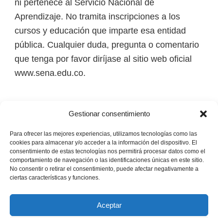
ni pertenece al Servicio Nacional de
Aprendizaje. No tramita inscripciones a los
cursos y educación que imparte esa entidad
pública. Cualquier duda, pregunta o comentario
que tenga por favor diríjase al sitio web oficial
www.sena.edu.co.
Los derechos de autor de todas las marcas,
Gestionar consentimiento
nombres comerciales, marcas registradas, logos
e imágenes pertenecen a sus respectivos
Para ofrecer las mejores experiencias, utilizamos tecnologías como las
cookies para almacenar y/o acceder a la información del dispositivo. El
propietarios.
consentimiento de estas tecnologías nos permitirá procesar datos como el
comportamiento de navegación o las identificaciones únicas en este sitio.
No consentir o retirar el consentimiento, puede afectar negativamente a
Mapa del Sitio
ciertas características y funciones.
Aceptar