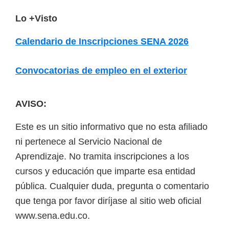
F
Lo +Visto
o
Calendario de Inscripciones SENA 2026
o
t
Convocatorias de empleo en el exterior
e
r
AVISO:
Este es un sitio informativo que no esta afiliado
ni pertenece al Servicio Nacional de
Aprendizaje. No tramita inscripciones a los
cursos y educación que imparte esa entidad
pública. Cualquier duda, pregunta o comentario
que tenga por favor diríjase al sitio web oficial
www.sena.edu.co.