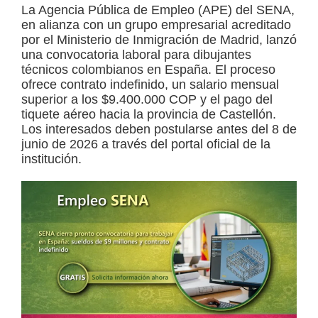
La Agencia Pública de Empleo (APE) del SENA,
a
en alianza con un grupo empresarial acreditado
d
por el Ministerio de Inmigración de Madrid, lanzó
una convocatoria laboral para dibujantes
a
técnicos colombianos en España. El proceso
s
ofrece contrato indefinido, un salario mensual
superior a los $9.400.000 COP y el pago del
o
tiquete aéreo hacia la provincia de Castellón.
b
Los interesados deben postularse antes del 8 de
r
junio de 2026 a través del portal oficial de la
institución.
e
c
u
r
s
o
s
v