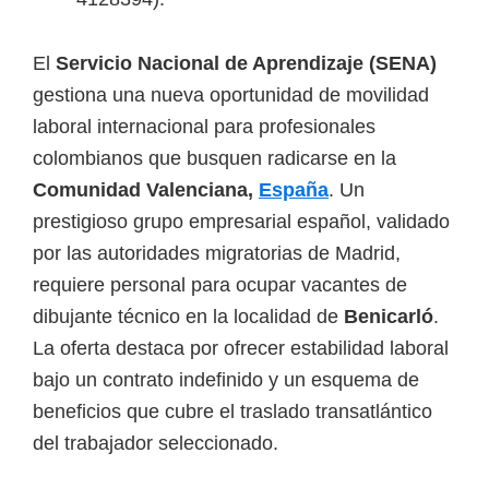
o
s
El
Servicio Nacional de Aprendizaje (SENA)
y
gestiona una nueva oportunidad de movilidad
t
laboral internacional para profesionales
e
colombianos que busquen radicarse en la
c
Comunidad Valenciana,
España
. Un
n
prestigioso grupo empresarial español, validado
o
por las autoridades migratorias de Madrid,
l
requiere personal para ocupar vacantes de
ó
dibujante técnico en la localidad de
Benicarló
.
g
La oferta destaca por ofrecer estabilidad laboral
i
bajo un contrato indefinido y un esquema de
c
beneficios que cubre el traslado transatlántico
o
del trabajador seleccionado.
s
d