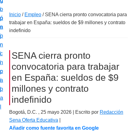
c
d
g
m
i
o
i
a
Inicio
/
Empleo
/
SENA cierra pronto convocatoria para
ó
p
n
c
trabajar en España: sueldos de $9 millones y contrato
n
r
a
i
indefinido
p
i
ó
r
n
n
i
c
SENA cierra pronto
e
n
i
convocatoria para trabajar
s
c
p
p
en España: sueldos de $9
i
a
e
millones y contrato
p
l
c
indefinido
a
i
l
a
Bogotá, D.C. ,
25 mayo 2026
| Escrito por
Redacción
l
Sena Oferta Educativa
|
i
Añadir como fuente favorita en Google
z