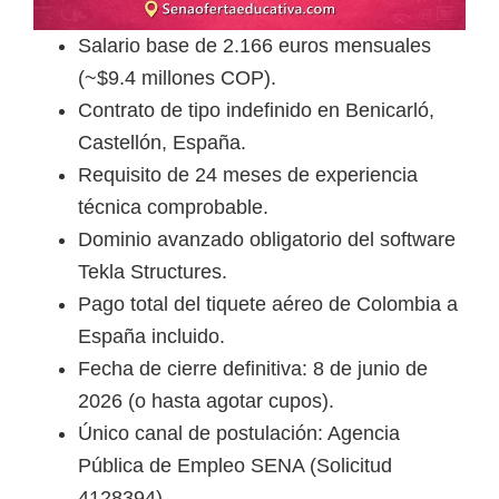
i
Salario base de 2.166 euros mensuales
r
(~$9.4 millones COP).
t
Contrato de tipo indefinido en Benicarló,
u
Castellón, España.
a
Requisito de 24 meses de experiencia
l
técnica comprobable.
e
Dominio avanzado obligatorio del software
s
Tekla Structures.
,
Pago total del tiquete aéreo de Colombia a
t
España incluido.
é
Fecha de cierre definitiva: 8 de junio de
c
2026 (o hasta agotar cupos).
n
Único canal de postulación: Agencia
i
Pública de Empleo SENA (Solicitud
c
4128394).