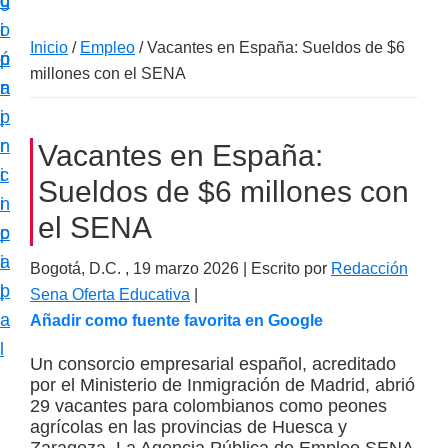
c
d
g
m
i
o
i
a
Inicio
/
Empleo
/
Vacantes en España: Sueldos de $6
ó
p
n
c
millones con el SENA
n
r
a
i
p
i
ó
r
n
Vacantes en España:
n
i
c
e
Sueldos de $6 millones con
n
i
s
el SENA
c
p
p
i
a
Bogotá, D.C. ,
19 marzo 2026
| Escrito por
Redacción
e
p
l
Sena Oferta Educativa
|
c
a
Añadir como fuente favorita en Google
i
l
a
Un consorcio empresarial español, acreditado
por el Ministerio de Inmigración de Madrid, abrió
l
29 vacantes para colombianos como peones
i
agrícolas en las provincias de Huesca y
z