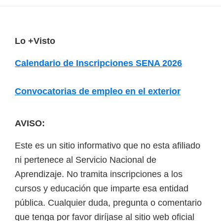
F
Lo +Visto
o
Calendario de Inscripciones SENA 2026
o
t
Convocatorias de empleo en el exterior
e
r
AVISO:
Este es un sitio informativo que no esta afiliado
ni pertenece al Servicio Nacional de
Aprendizaje. No tramita inscripciones a los
cursos y educación que imparte esa entidad
pública. Cualquier duda, pregunta o comentario
que tenga por favor diríjase al sitio web oficial