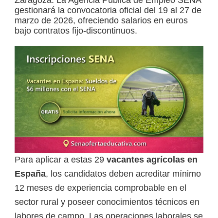
Zaragoza. La Agencia Pública de Empleo SENA
gestionará la convocatoria oficial del 19 al 27 de
a
marzo de 2026, ofreciendo salarios en euros
d
bajo contratos fijo-discontinuos.
a
s
o
b
r
e
c
u
r
Para aplicar a estas 29
vacantes agrícolas en
s
España
, los candidatos deben acreditar mínimo
o
12 meses de experiencia comprobable en el
s
sector rural y poseer conocimientos técnicos en
v
labores de campo. Las operaciones laborales se