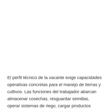
o
s
y
t
e
c
n
o
l
ó
g
El perfil técnico de la vacante exige capacidades
i
operativas concretas para el manejo de tierras y
c
cultivos. Las funciones del trabajador abarcan
o
almacenar cosechas, resguardar semillas,
s
operar sistemas de riego, cargar productos
d