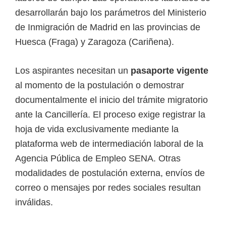
i
desarrollarán bajo los parámetros del Ministerio
r
de Inmigración de Madrid en las provincias de
t
Huesca (Fraga) y Zaragoza (Cariñena).
u
a
Los aspirantes necesitan un
pasaporte vigente
l
al momento de la postulación o demostrar
e
documentalmente el inicio del trámite migratorio
s
ante la Cancillería. El proceso exige registrar la
,
hoja de vida exclusivamente mediante la
t
plataforma web de intermediación laboral de la
é
Agencia Pública de Empleo SENA. Otras
c
modalidades de postulación externa, envíos de
n
correo o mensajes por redes sociales resultan
i
inválidas.
c