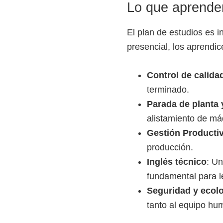
o
Lo que aprender
s
El plan de estudios es 
y
presencial, los aprendi
t
e
Control de calida
c
terminado.
n
Parada de planta
o
alistamiento de má
l
Gestión Producti
ó
producción.
g
Inglés técnico
: Un
i
fundamental para l
c
Seguridad y ecol
o
tanto al equipo hu
s
d