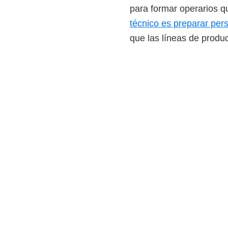
para formar operarios 
i
técnico es preparar pe
r
que las líneas de produ
t
u
a
l
e
s
,
t
é
c
n
i
c