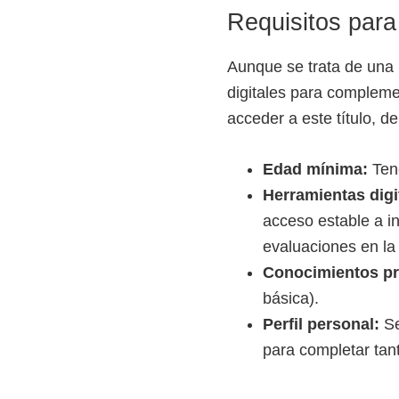
Requisitos para
e
l
Aunque se trata de una 
S
digitales para compleme
E
acceder a este título, d
N
A
Edad mínima:
Tene
Herramientas digi
acceso estable a in
evaluaciones en l
Conocimientos pr
básica).
Perfil personal:
Se
para completar tant