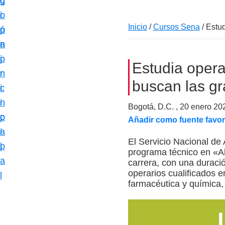
c
d
g
m
i
o
i
a
Inicio
/
Cursos Sena
/
Estud
ó
p
n
c
n
r
a
i
p
i
Estudia operac
ó
r
n
n
buscan las gr
i
c
e
n
i
Bogotá, D.C. ,
20 enero 20
s
c
p
Añadir como fuente favor
p
i
a
e
El Servicio Nacional de 
p
l
programa técnico en «Al
c
a
carrera, con una duraci
i
operarios cualificados e
l
a
farmacéutica y química, 
l
i